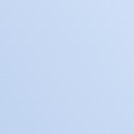
كيوز مع كل عملية دفع.
عش التجربة الرقمية مع
بطاقات كوْن.
اعرف أكثر >
امسح رمز QR
وادفع